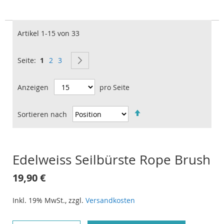
Suc
Artikel
1
-
15
von
33
Sie lesen gerade Seite
Seite
Seite
SEITE
WEITER
Seite
1
2
3
Anzeigen
pro Seite
Sortieren nach
IN
ABSTEIGENDER
REIHENFOLGE
Edelweiss Seilbürste Rope Brush
19,90 €
Inkl. 19% MwSt.
,
zzgl.
Versandkosten