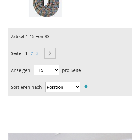
Artikel
1
-
15
von
33
Sie lesen gerade Seite
Seite
Seite
SEITE
WEITER
Seite
1
2
3
Anzeigen
pro Seite
Sortieren nach
IN
ABSTEIGENDER
REIHENFOLGE