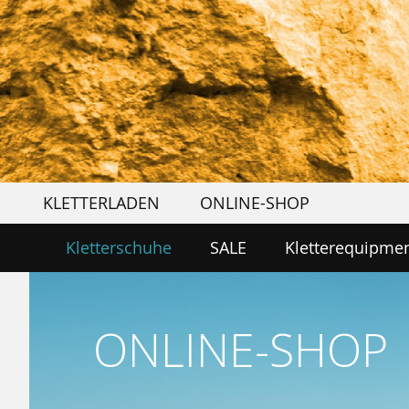
KLETTERLADEN
ONLINE-SHOP
Kletterschuhe
SALE
Kletterequipme
ONLINE-SHOP