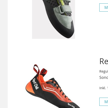
M
Re
Regul
Sond
Inkl.
M