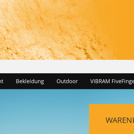
nt
Bekleidung
Outdoor
VIBRAM FiveFing
WAREN