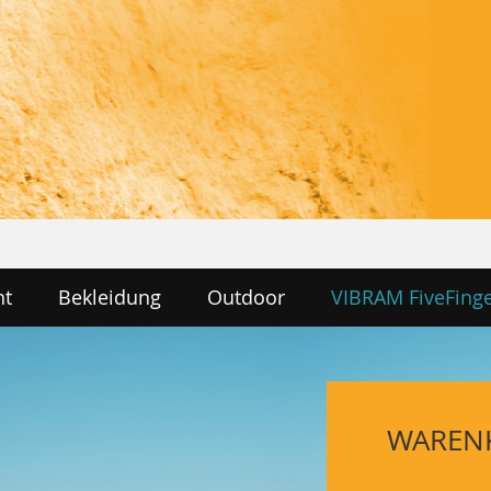
nt
Bekleidung
Outdoor
VIBRAM FiveFing
WAREN