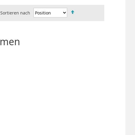
Sortieren nach
IN
ABSTEIGENDER
REIHENFOLGE
omen