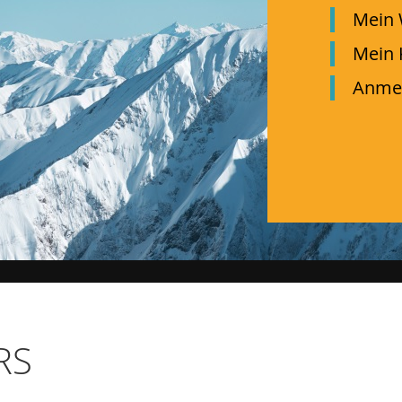
Mein 
Mein 
Anme
RS