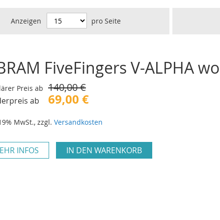
Anzeigen
pro Seite
BRAM FiveFingers V-ALPHA w
140,00 €
ärer Preis ab
69,00 €
erpreis ab
 19% MwSt.
,
zzgl.
Versandkosten
EHR INFOS
IN DEN WARENKORB