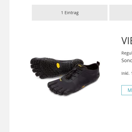
1
Eintrag
VI
Regul
Sond
Inkl.
M