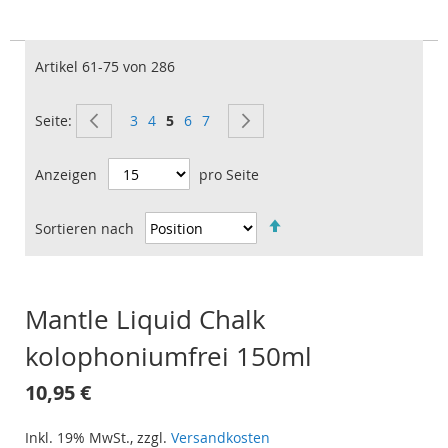
Suc
Artikel
61
-
75
von
286
SEITE
ZURÜCK
Seite
Seite
Sie lesen gerade Seite
Seite
Seite
SEITE
WEITER
Seite
3
4
5
6
7
Anzeigen
pro Seite
Sortieren nach
IN
ABSTEIGENDER
REIHENFOLGE
Mantle Liquid Chalk
kolophoniumfrei 150ml
10,95 €
Inkl. 19% MwSt.
,
zzgl.
Versandkosten